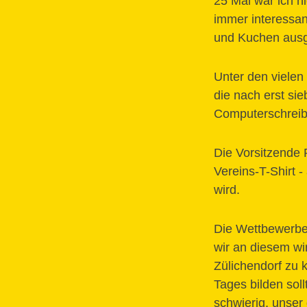
25 Mal war ich ni
immer interessan
und Kuchen ausg
Unter den vielen
die nach erst si
Computerschreib
Die Vorsitzende 
Vereins-T-Shirt 
wird.
Die Wettbewerbe 
wir an diesem wi
Zülichendorf zu
Tages bilden soll
schwierig, unser