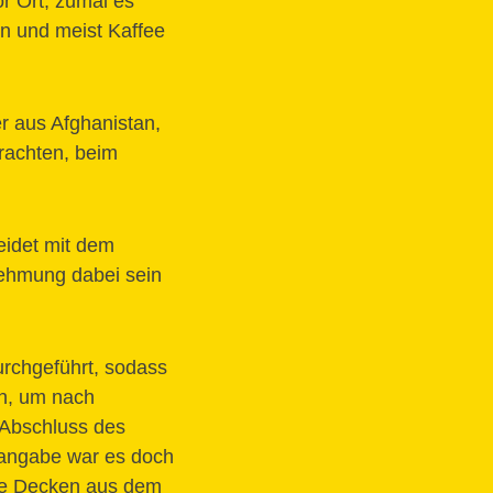
or Ort, zumal es
n und meist Kaffee
r aus Afghanistan,
rachten, beim
eidet mit dem
rnehmung dabei sein
urchgeführt, sodass
en, um nach
 Abschluss des
elangabe war es doch
die Decken aus dem