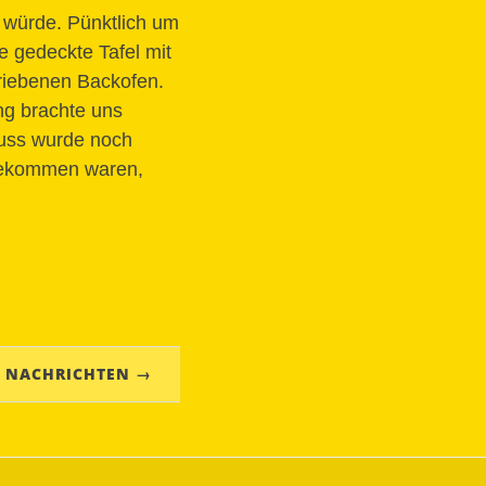
n würde. Pünktlich um
e gedeckte Tafel mit
triebenen Backofen.
ng brachte uns
luss wurde noch
ngekommen waren,
 NACHRICHTEN →