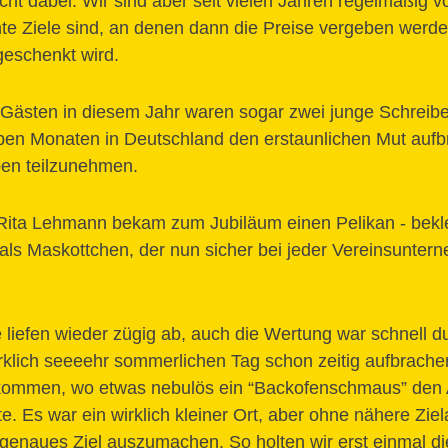
cht dabei. Wir sind aber seit vielen Jahren regelmäßig v
te Ziele sind, an denen dann die Preise vergeben werde
eschenkt wird.
 Gästen in diesem Jahr waren sogar zwei junge Schreibe
eben Monaten in Deutschland den erstaunlichen Mut aufb
en teilzunehmen.
Rita Lehmann bekam zum Jubiläum einen Pelikan - bekl
- als Maskottchen, der nun sicher bei jeder Vereinsunte
liefen wieder zügig ab, auch die Wertung war schnell d
rklich seeeehr sommerlichen Tag schon zeitig aufbrach
 kommen, wo etwas nebulös ein “Backofenschmaus” den
te. Es war ein wirklich kleiner Ort, aber ohne nähere Zi
 genaues Ziel auszumachen. So holten wir erst einmal 