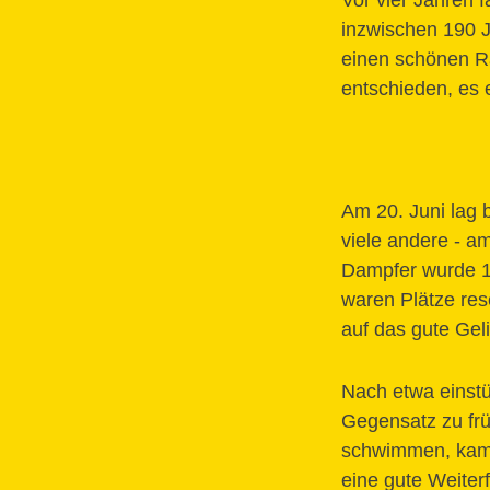
Vor vier Jahren 
inzwischen 190 J
einen schönen R
entschieden, es 
Am 20. Juni lag 
viele andere - a
Dampfer wurde 18
waren Plätze res
auf das gute Gel
Nach etwa einstü
Gegensatz zu frü
schwimmen, kame
eine gute Weiterf