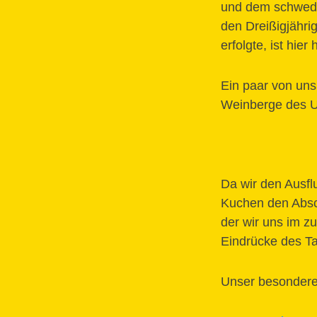
und dem schwedi
den Dreißigjähri
erfolgte, ist hie
Ein paar von uns
Weinberge des U
Da wir den Ausflu
Kuchen den Absc
der wir uns im z
Eindrücke des T
Unser besonderer 