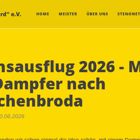
rd" e.V.
HOME
MEISTER
ÜBER UNS
STENONET
nsausflug 2026 - M
Dampfer nach
chenbroda
20.06.2026