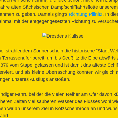
fanden wir schon einmal die Idee schön, mit einem Damp
ahre alten Sächsischen Dampfschifffahrtsflotte unserem
ahmen zu geben. Damals ging’s
Richtung Pillnitz
. In di
einmal mit der entgegengesetzten Richtung zu versuche
bei strahlendem Sonnenschein die historische “Stadt Weh
m Terrassenufer bereit, um bis Seußlitz die Elbe abwärts
79 vom Stapel gelassen und ist damit das älteste Schiff
erviert, und als kleine Überraschung konnten wir gleich 
ingen unseres Ausflugs anstoßen.
ndiger Fahrt, bei der die vielen Reiher am Ufer davon k
heren Zeiten viel sauberen Wasser des Flusses wohl wie
n wir an unserem Ziel in Kötzschenbroda an und wün
ahrt.