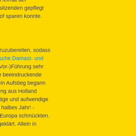
sitzenden gepflegt
of sparen konnte.
 zuzubereiten, sodass
sche Damast- und
(Vor-)Führung sehr
ie beeindruckende
ein Aufstieg begann
ung aus Holland
tige und aufwendige
 halbes Jahr! -
z Europa schmückten.
klärt. Allein in