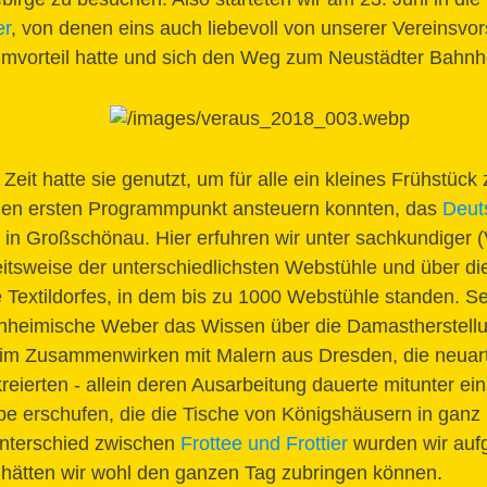
er
, von denen eins auch liebevoll von unserer Vereinsvor
eimvorteil hatte und sich den Weg zum Neustädter Bahnh
eit hatte sie genutzt, um für alle ein kleines Frühstück
 den ersten Programmpunkt ansteuern konnten, das
Deut
in Großschönau. Hier erfuhren wir unter sachkundiger 
beitsweise der unterschiedlichsten Webstühle und über d
 Textildorfes, in dem bis zu 1000 Webstühle standen. S
inheimische Weber das Wissen über die Damastherstell
d im Zusammenwirken mit Malern aus Dresden, die neuar
eierten - allein deren Ausarbeitung dauerte mitunter ein
e erschufen, die die Tische von Königshäusern in gan
nterschied zwischen
Frottee und Frottier
wurden wir aufge
ätten wir wohl den ganzen Tag zubringen können.