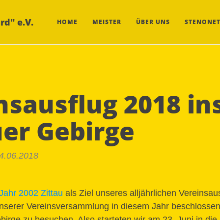
rd" e.V.
HOME
MEISTER
ÜBER UNS
STENONET
nsausflug 2018 in
uer Gebirge
24.06.2018
Jahr 2002 Zittau
als Ziel unseres alljährlichen Vereinsau
unserer Vereinsversammlung in diesem Jahr beschlosse
irge zu besuchen. Also starteten wir am 23. Juni in die