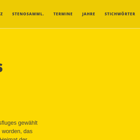
Z
STENOSAMML.
TERMINE
JAHRE
STICHWÖRTER
s
sfluges gewählt
n worden, das
 Heimat der