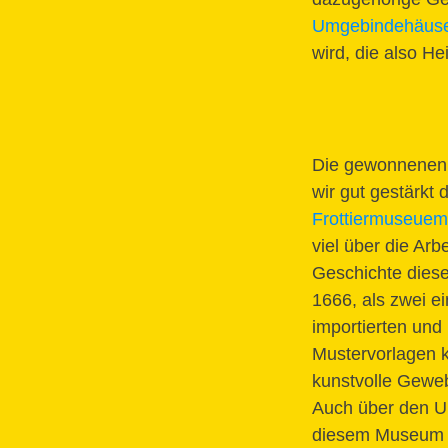
Umgebindehäus
wird, die also H
Die gewonnenen Z
wir gut gestärkt
Frottiermuseuem
viel über die Ar
Geschichte diese
1666, als zwei e
importierten un
Mustervorlagen kr
kunstvolle Geweb
Auch über den U
diesem Museum h