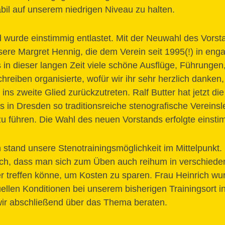
abil auf unserem niedrigen Niveau zu halten.
d wurde einstimmig entlastet. Mit der Neuwahl des Vorst
sere Margret Hennig, die dem Verein seit 1995(!) in eng
 in dieser langen Zeit viele schöne Ausflüge, Führungen
hreiben organisierte, wofür wir ihr sehr herzlich danken
ins zweite Glied zurückzutreten. Ralf Butter hat jetzt di
in Dresden so traditionsreiche stenografische Vereinsl
 führen. Die Wahl des neuen Vorstands erfolgte einsti
n stand unsere Stenotrainingsmöglichkeit im Mittelpunkt.
h, dass man sich zum Üben auch reihum in verschie
er treffen könne, um Kosten zu sparen. Frau Heinrich wur
uellen Konditionen bei unserem bisherigen Trainingsort 
wir abschließend über das Thema beraten.