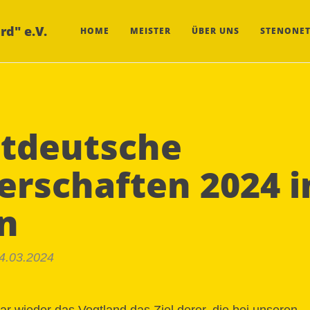
rd" e.V.
HOME
MEISTER
ÜBER UNS
STENONET
stdeutsche
erschaften 2024 i
n
24.03.2024