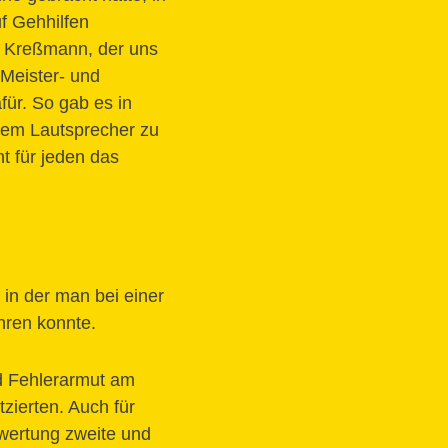
uf Gehhilfen
r Kreßmann, der uns
 Meister- und
für. So gab es in
inem Lautsprecher zu
 für jeden das
 in der man bei einer
hren konnte.
nd Fehlerarmut am
zierten. Auch für
swertung zweite und